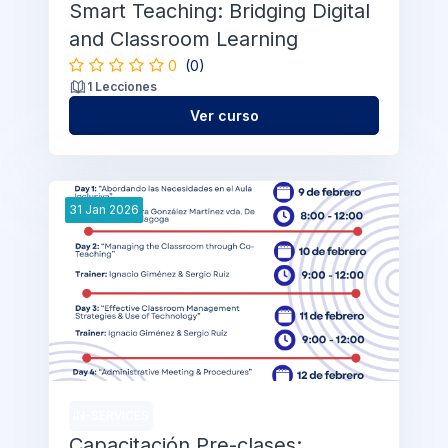
Smart Teaching: Bridging Digital
and Classroom Learning
0
(0)
1 Lecciones
Ver curso
31
Jan
2026
IN-SERVICES
Capacitación Pre-clases: