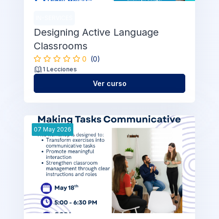
IN-SERVICES
Designing Active Language
Classrooms
0
(0)
1 Lecciones
Ver curso
07
May
2026