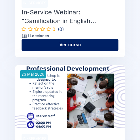
IN-SERVICES
In-Service Webinar:
"Gamification in English
Language Teaching"
0
(0)
1 Lecciones
Ver curso
23
Mar
2026
IN-SERVICES