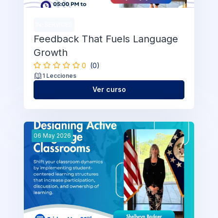
IN-SERVICES
Feedback That Fuels Language
Growth
0
(0)
1 Lecciones
Ver curso
06
May
2026