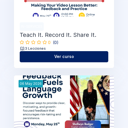
IN-SERVICES
Teach It. Record It. Share It.
0
(0)
3 Lecciones
Ver curso
06
May
2026