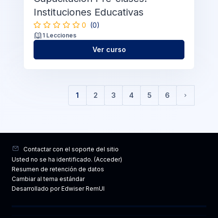
Instituciones Educativas
0
(0)
1 Lecciones
Ver curso
1
2
3
4
5
6
(current)
Siguiente
Contactar con el soporte del sitio
Usted no se ha identificado. (
Acceder
)
Resumen de retención de datos
Cambiar al tema estándar
Desarrollado por Edwiser RemUI