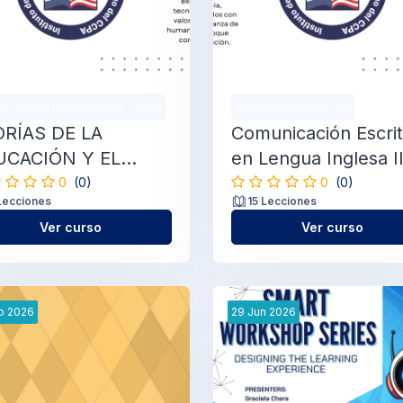
LITACIÓN PEDAGÓGICA - 2026
SEGUNDO SEMESTRE
ORÍAS DE LA
Comunicación Escri
UCACIÓN Y EL
en Lengua Inglesa I
RENDIZAJE
0
(0)
0
(0)
Lecciones
15 Lecciones
Ver curso
Ver curso
b
2026
29
Jun
2026