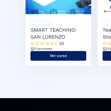
IN-SERVICES
IN-S
SMART TEACHING:
Tea
SAN LORENZO
Sha
0
(0)
1 Lecciones
3 
Ver curso