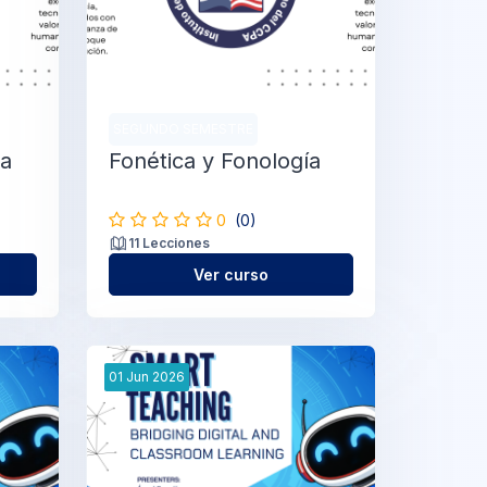
SEGUNDO SEMESTRE
ta
Fonética y Fonología
I
0
(0)
11 Lecciones
Ver curso
01
Jun
2026