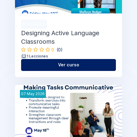
IN-SERVICES
Designing Active Language
Classrooms
0
(0)
1 Lecciones
Ver curso
07
May
2026