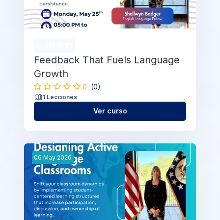
IN-SERVICES
Feedback That Fuels Language
Growth
0
(0)
1 Lecciones
Ver curso
06
May
2026