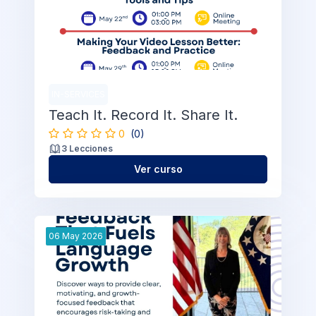
IN-SERVICES
Teach It. Record It. Share It.
0
(0)
3 Lecciones
Ver curso
06
May
2026