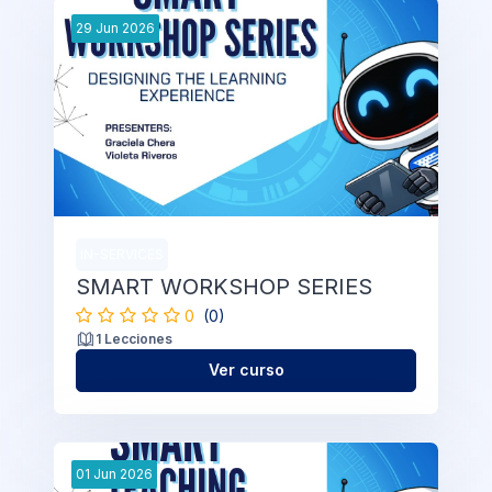
29
Jun
2026
IN-SERVICES
SMART WORKSHOP SERIES
0
(0)
1 Lecciones
Ver curso
01
Jun
2026