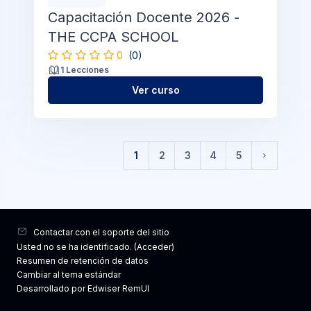
Capacitación Docente 2026 -
THE CCPA SCHOOL
0
(0)
1 Lecciones
Ver curso
1
2
3
4
5
(current)
Siguiente
Contactar con el soporte del sitio
Usted no se ha identificado. (
Acceder
)
Resumen de retención de datos
Cambiar al tema estándar
Desarrollado por Edwiser RemUI