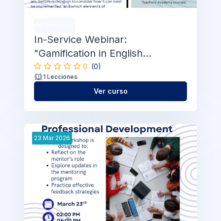
IN-SERVICES
In-Service Webinar:
"Gamification in English
Language Teaching"
0
(0)
1 Lecciones
Ver curso
23
Mar
2026